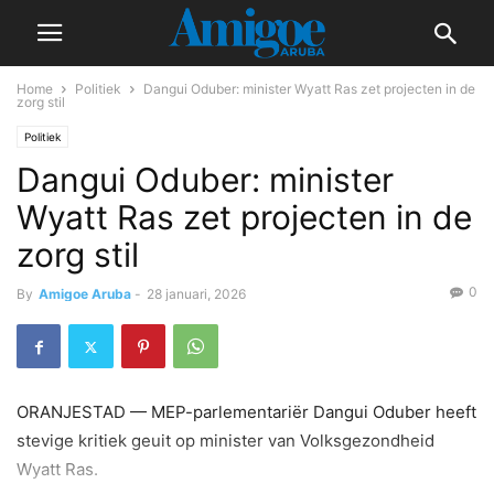
Home
Politiek
Dangui Oduber: minister Wyatt Ras zet projecten in de
zorg stil
Politiek
Dangui Oduber: minister
Wyatt Ras zet projecten in de
zorg stil
0
By
Amigoe Aruba
-
28 januari, 2026
ORANJESTAD — MEP-parlementariër Dangui Oduber heeft
stevige kritiek geuit op minister van Volksgezondheid
Wyatt Ras.