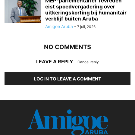
MEP-parlementariër Tevreden
eist spoedvergadering over
uitkeringskorting bij humanitair
verblijf buiten Aruba
Amigoe Aruba
-
7 juli, 2026
NO COMMENTS
LEAVE A REPLY
Cancel reply
LOG IN TO LEAVE A COMMENT