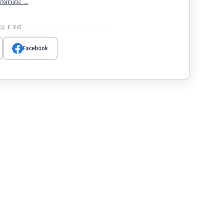
nformatie →
log in met
Facebook