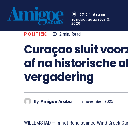
C
27.7
Aruba
zondag, augustus 9,
2026
POLITIEK
2
min.
Read
Curaçao sluit voor
af na historische
vergadering
By
Amigoe Aruba
2 november, 2025
WILLEMSTAD — In het Renaissance Wind Creek Cura