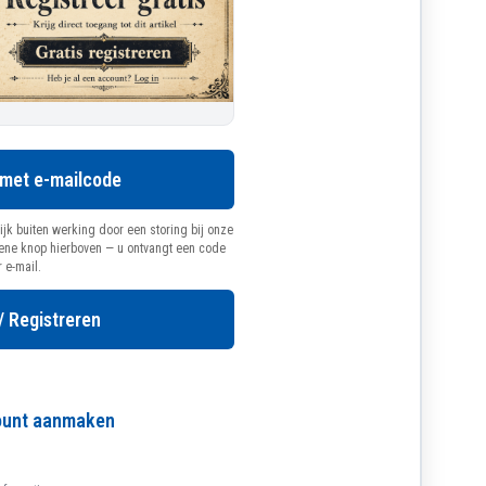
 met e-mailcode
ijk buiten werking door een storing bij onze
oene knop hierboven — u ontvangt een code
r e-mail.
/ Registreren
count aanmaken