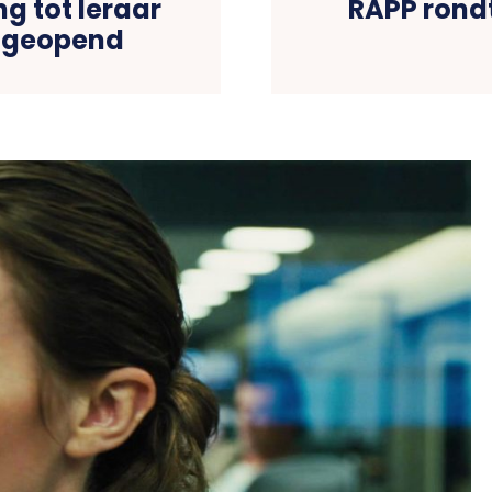
ng tot leraar
RAPP rond
A geopend