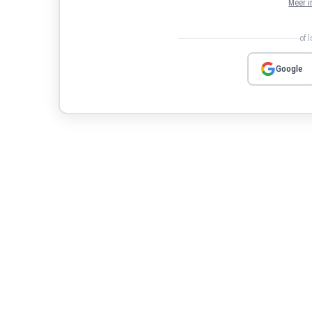
Meer i
of 
Google