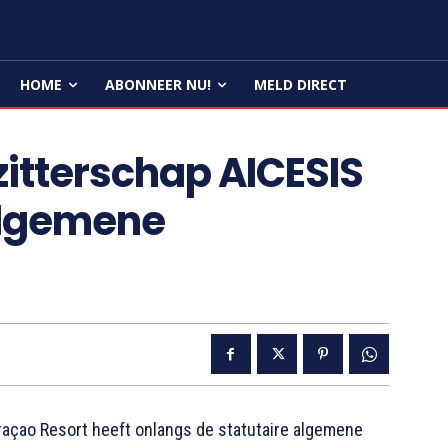
HOME
ABONNEER NU!
MELD DIRECT
zitterschap AICESIS
 algemene
çao Resort heeft onlangs de statutaire algemene