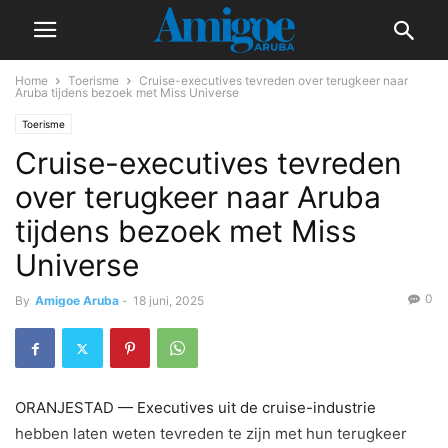
Home
Toerisme
Cruise-executives tevreden over terugkeer naar
Aruba tijdens bezoek met Miss Universe
Toerisme
Cruise-executives tevreden
over terugkeer naar Aruba
tijdens bezoek met Miss
Universe
0
By
Amigoe Aruba
-
18 juni, 2025
ORANJESTAD — Executives uit de cruise-industrie
hebben laten weten tevreden te zijn met hun terugkeer