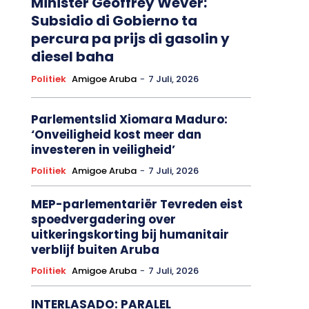
Minister Geoffrey Wever:
Subsidio di Gobierno ta
percura pa prijs di gasolin y
diesel baha
Politiek
Amigoe Aruba
-
7 Juli, 2026
Parlementslid Xiomara Maduro:
‘Onveiligheid kost meer dan
investeren in veiligheid’
Politiek
Amigoe Aruba
-
7 Juli, 2026
MEP-parlementariër Tevreden eist
spoedvergadering over
uitkeringskorting bij humanitair
verblijf buiten Aruba
Politiek
Amigoe Aruba
-
7 Juli, 2026
INTERLASADO: PARALEL