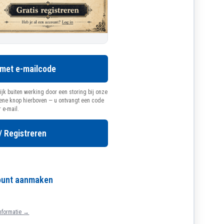
 met e-mailcode
ijk buiten werking door een storing bij onze
oene knop hierboven — u ontvangt een code
r e-mail.
/ Registreren
count aanmaken
nformatie →