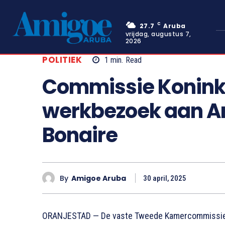
C
27.7
Aruba
vrijdag, augustus 7,
2026
POLITIEK
1
min.
Read
Commissie Koninkr
werkbezoek aan A
Bonaire
By
Amigoe Aruba
30 april, 2025
ORANJESTAD — De vaste Tweede Kamercommissie vo