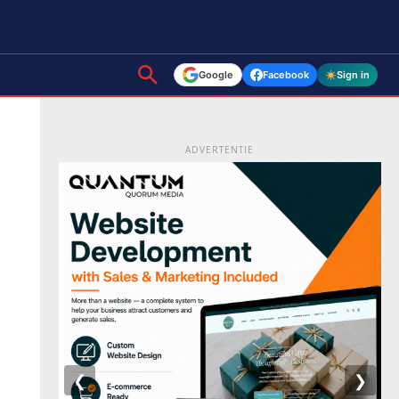
Google
Facebook
Sign in
ADVERTENTIE
❮
❯