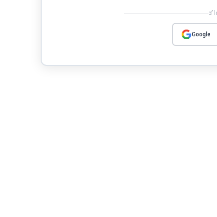
of 
Google