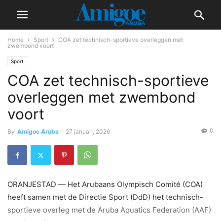
Home
Sport
COA zet technisch-sportieve overleggen met
zwembond voort
Sport
COA zet technisch-sportieve
overleggen met zwembond
voort
0
By
Amigoe Aruba
-
27 januari, 2026
ORANJESTAD — Het Arubaans Olympisch Comité (COA)
heeft samen met de Directie Sport (DdD) het technisch-
sportieve overleg met de Aruba Aquatics Federation (AAF)