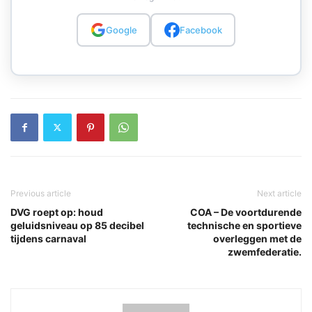
Google
Facebook
Previous article
Next article
DVG roept op: houd
COA – De voortdurende
geluidsniveau op 85 decibel
technische en sportieve
tijdens carnaval
overleggen met de
zwemfederatie.