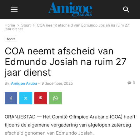
Home
Sport
COA neemt afscheid van Edmundo Josiah na ruim 27
jaar dienst
Sport
COA neemt afscheid van
Edmundo Josiah na ruim 27
jaar dienst
0
By
Amigoe Aruba
-
9 december, 2025
ORANJESTAD — Het Comité Olímpico Arubano (COA) heeft
tijdens de algemene vergadering van afgelopen zaterdag
afscheid genomen van Edmundo Josiah.