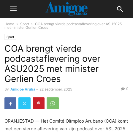
Home
Sport
COA brengt vierde podcastaflevering over ASU2025
met minister Gerlien Croes
Sport
COA brengt vierde
podcastaflevering over
ASU2025 met minister
Gerlien Croes
0
By
Amigoe Aruba
-
22 september, 2025
ORANJESTAD — Het Comité Olímpico Arubano (COA) komt
met een vierde aflevering van zijn podcast over ASU2025.