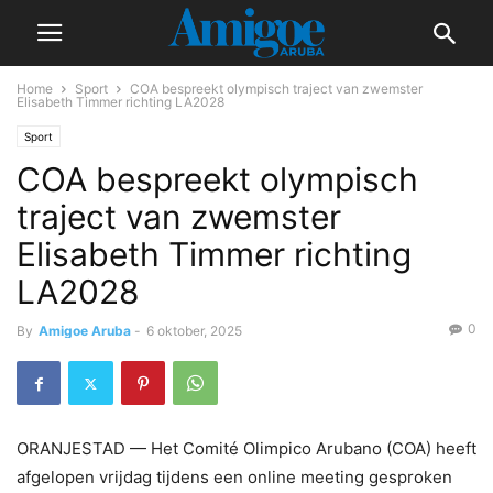
Home
Sport
COA bespreekt olympisch traject van zwemster
Elisabeth Timmer richting LA2028
Sport
COA bespreekt olympisch
traject van zwemster
Elisabeth Timmer richting
LA2028
0
By
Amigoe Aruba
-
6 oktober, 2025
ORANJESTAD — Het Comité Olimpico Arubano (COA) heeft
afgelopen vrijdag tijdens een online meeting gesproken