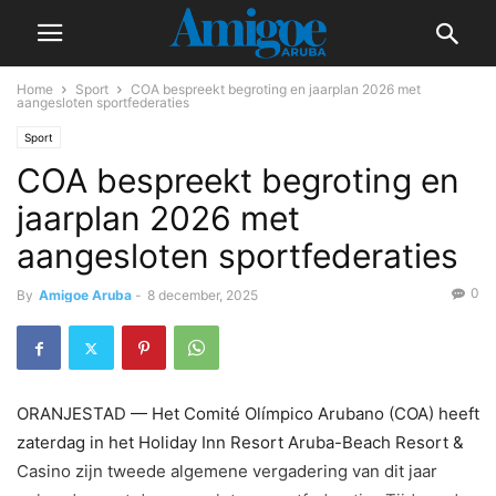
Home
Sport
COA bespreekt begroting en jaarplan 2026 met
aangesloten sportfederaties
Sport
COA bespreekt begroting en
jaarplan 2026 met
aangesloten sportfederaties
0
By
Amigoe Aruba
-
8 december, 2025
ORANJESTAD — Het Comité Olímpico Arubano (COA) heeft
zaterdag in het Holiday Inn Resort Aruba-Beach Resort &
Casino zijn tweede algemene vergadering van dit jaar