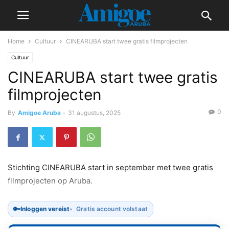
Home
Cultuur
CINEARUBA start twee gratis filmprojecten
Cultuur
CINEARUBA start twee gratis
filmprojecten
0
By
Amigoe Aruba
-
31 augustus, 2025
Stichting CINEARUBA start in september met twee gratis
filmprojecten op Aruba.
🔑
Inloggen vereist
Gratis account volstaat