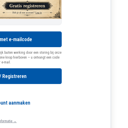
 met e-mailcode
ijk buiten werking door een storing bij onze
oene knop hierboven — u ontvangt een code
r e-mail.
/ Registreren
count aanmaken
nformatie →