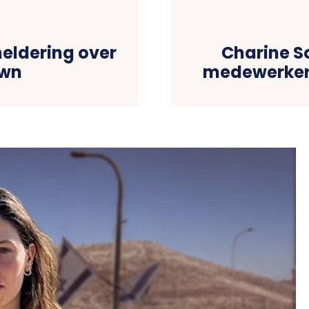
eldering over
Charine S
own
medewerker