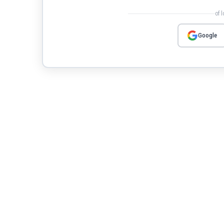
of 
Google