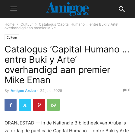
Home
Cultuur
Catalogus ‘Capital Humano … entre Buki y Arte’
overhandigd aan premier Mike...
Cultuur
Catalogus ‘Capital Humano …
entre Buki y Arte’
overhandigd aan premier
Mike Eman
0
By
Amigoe Aruba
-
24 juni, 2025
ORANJESTAD — In de Nationale Bibliotheek van Aruba is
zaterdag de publicatie Capital Humano … entre Buki y Arte