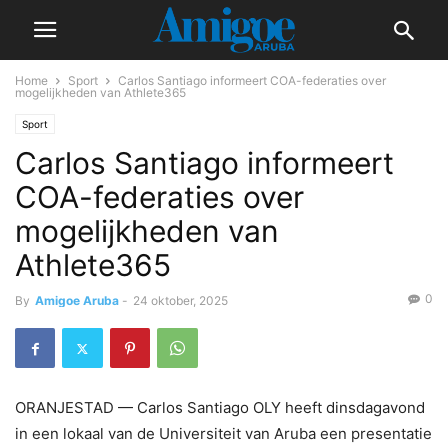
Home
Sport
Carlos Santiago informeert COA-federaties over
mogelijkheden van Athlete365
Sport
Carlos Santiago informeert
COA-federaties over
mogelijkheden van
Athlete365
0
By
Amigoe Aruba
-
24 oktober, 2025
ORANJESTAD — Carlos Santiago OLY heeft dinsdagavond
in een lokaal van de Universiteit van Aruba een presentatie