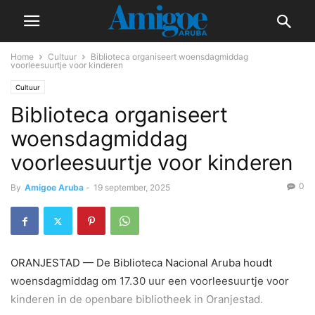
Home
Cultuur
Biblioteca organiseert woensdagmiddag
voorleesuurtje voor kinderen
Cultuur
Biblioteca organiseert
woensdagmiddag
voorleesuurtje voor kinderen
0
By
Amigoe Aruba
-
19 september, 2025
ORANJESTAD — De Biblioteca Nacional Aruba houdt
woensdagmiddag om 17.30 uur een voorleesuurtje voor
kinderen in de openbare bibliotheek in Oranjestad.