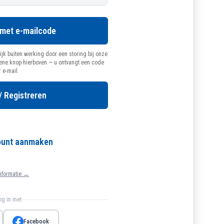
 met e-mailcode
ijk buiten werking door een storing bij onze
oene knop hierboven — u ontvangt een code
r e-mail.
/ Registreren
count aanmaken
nformatie →
log in met
Facebook