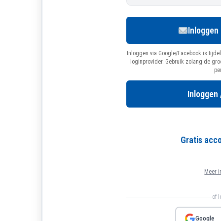
Inloggen
Inloggen via Google/Facebook is tijdel
loginprovider. Gebruik zolang de gr
pe
Inloggen 
Gratis ac
Meer i
of 
Google