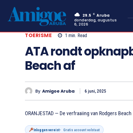
C
29.5
Aruba
donderdag, augustus
6, 2026
TOERISME
1
min.
Read
ATA rondt opknap
Beach af
By
Amigoe Aruba
6 juni, 2025
ORANJESTAD — De verfraaiing van Rodgers Beach i
Inloggen vereist
Gratis account volstaat