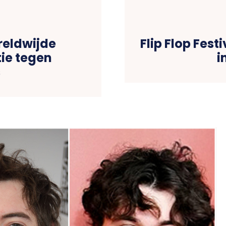
ereldwijde
Flip Flop Fes
tie tegen
i
s