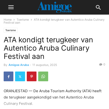
Home
Toerisme
ATA kondigt terugkeer van Autentico Aruba Culinary
Festival aan
Toerisme
ATA kondigt terugkeer van
Autentico Aruba Culinary
Festival aan
0
By
Amigoe Aruba
-
11 augustus, 2025
ORANJESTAD — De Aruba Tourism Authority (ATA) heeft
de terugkeer aangekondigd van het Autentico Aruba
Culinary Festival.