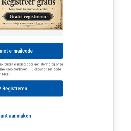
 met e-mailcode
ijk buiten werking door een storing bij onze
oene knop hierboven — u ontvangt een code
r e-mail.
/ Registreren
count aanmaken