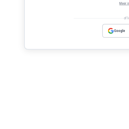
Meer i
of 
Google