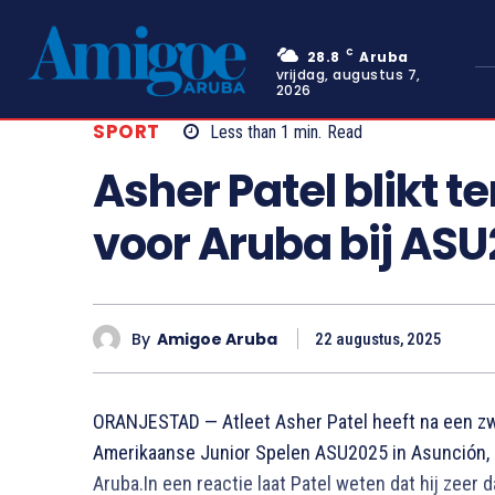
C
28.8
Aruba
vrijdag, augustus 7,
2026
SPORT
Less than 1
min.
Read
Asher Patel blikt t
voor Aruba bij AS
By
Amigoe Aruba
22 augustus, 2025
ORANJESTAD — Atleet Asher Patel heeft na een zw
Amerikaanse Junior Spelen ASU2025 in Asunción, 
Aruba.In een reactie laat Patel weten dat hij zeer 