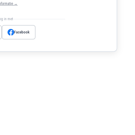
nformatie →
log in met
Facebook