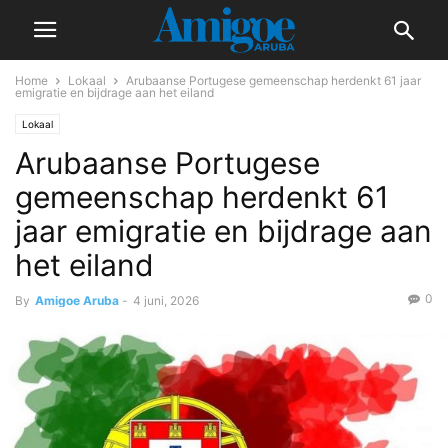
Home
Lokaal
Arubaanse Portugese gemeenschap herdenkt 61 jaar
emigratie en bijdrage aan het eiland
Lokaal
Arubaanse Portugese
gemeenschap herdenkt 61
jaar emigratie en bijdrage aan
het eiland
0
By
Amigoe Aruba
-
4 juni, 2026