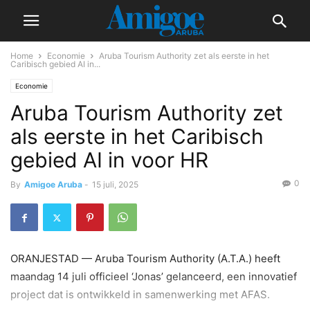
Home
Economie
Aruba Tourism Authority zet als eerste in het
Caribisch gebied AI in...
Economie
Aruba Tourism Authority zet
als eerste in het Caribisch
gebied AI in voor HR
0
By
Amigoe Aruba
-
15 juli, 2025
ORANJESTAD — Aruba Tourism Authority (A.T.A.) heeft
maandag 14 juli officieel ‘Jonas’ gelanceerd, een innovatief
project dat is ontwikkeld in samenwerking met AFAS.