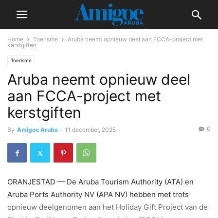
Home
Toerisme
Aruba neemt opnieuw deel aan FCCA-project met
kerstgiften
Toerisme
Aruba neemt opnieuw deel
aan FCCA-project met
kerstgiften
0
By
Amigoe Aruba
-
11 december, 2025
ORANJESTAD — De Aruba Tourism Authority (ATA) en
Aruba Ports Authority NV (APA NV) hebben met trots
opnieuw deelgenomen aan het Holiday Gift Project van de