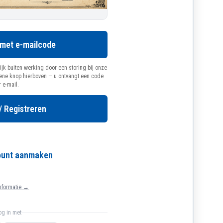
 met e-mailcode
ijk buiten werking door een storing bij onze
oene knop hierboven — u ontvangt een code
r e-mail.
/ Registreren
count aanmaken
nformatie →
log in met