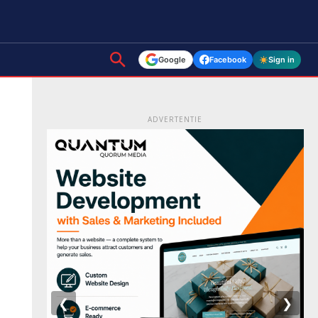
Google
Facebook
Sign in
ADVERTENTIE
❮
❯