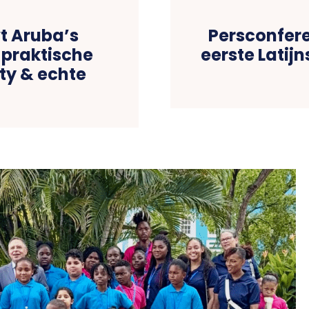
t Aruba’s
Persconfer
 praktische
eerste Latij
ty & echte