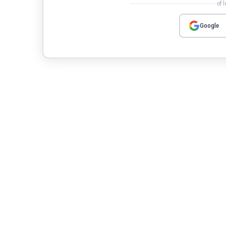
of 
Google