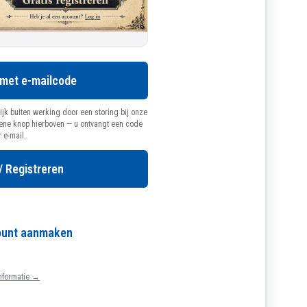
 met e-mailcode
ijk buiten werking door een storing bij onze
oene knop hierboven — u ontvangt een code
r e-mail.
/ Registreren
count aanmaken
nformatie →