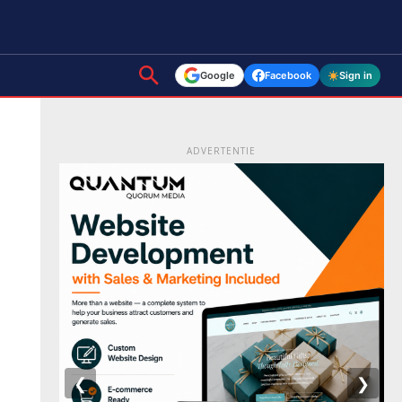
Google
Facebook
Sign in
ADVERTENTIE
❮
❯