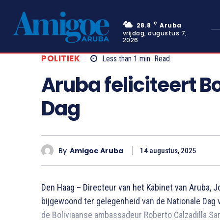
C
28.8
Aruba
vrijdag, augustus 7,
2026
POLITIEK
Less than 1
min.
Read
Aruba feliciteert B
Dag
By
Amigoe Aruba
14 augustus, 2025
Den Haag – Directeur van het Kabinet van Aruba, J
bijgewoond ter gelegenheid van de Nationale Dag v
de Boliviaanse ambassadeur Roberto Calzadilla Sar