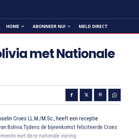
HOME
ABONNEER NU!
MELD DIRECT
olivia met Nationale
oselin Croes LL.M./M.Sc., heeft een receptie
an Bolivia.Tijdens de bijeenkomst feliciteerde Croes
miento met deze nationale viering.