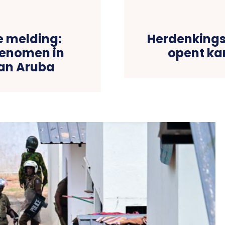
e melding:
Herdenkings
enomen in
opent kan
van Aruba