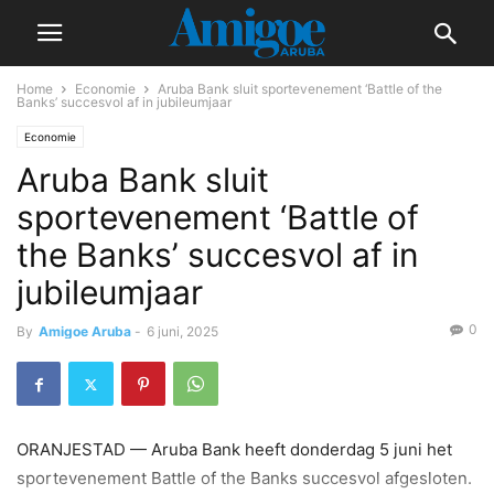
Home
Economie
Aruba Bank sluit sportevenement ‘Battle of the
Banks’ succesvol af in jubileumjaar
Economie
Aruba Bank sluit
sportevenement ‘Battle of
the Banks’ succesvol af in
jubileumjaar
0
By
Amigoe Aruba
-
6 juni, 2025
ORANJESTAD — Aruba Bank heeft donderdag 5 juni het
sportevenement Battle of the Banks succesvol afgesloten.