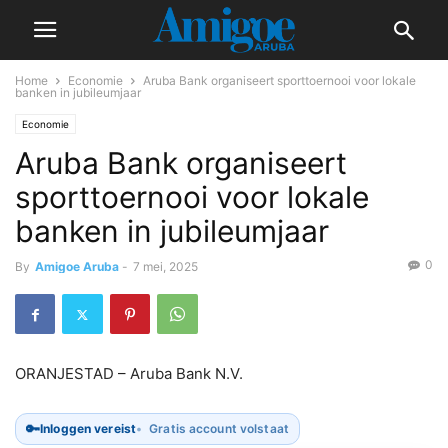
Home
Economie
Aruba Bank organiseert sporttoernooi voor lokale
banken in jubileumjaar
Economie
Aruba Bank organiseert
sporttoernooi voor lokale
banken in jubileumjaar
0
By
Amigoe Aruba
-
7 mei, 2025
ORANJESTAD – Aruba Bank N.V.
🔑
Inloggen vereist
Gratis account volstaat