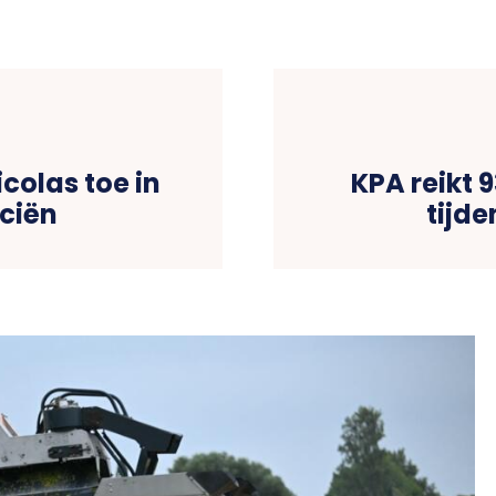
icolas toe in
KPA reikt 
ciën
tijde