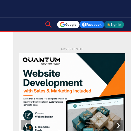
Google
Facebook
Sign in
ADVERTENTIE
❮
❯