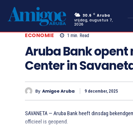
C
30.6
Aruba
vrijdag, augustus 7,
2026
ECONOMIE
1
min.
Read
Aruba Bank opent 
Center in Savanet
By
Amigoe Aruba
9 december, 2025
SAVANETA — Aruba Bank heeft dinsdag bekendgema
officieel is geopend.