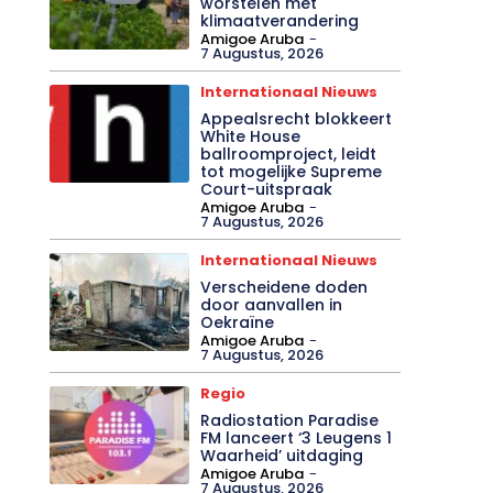
worstelen met
klimaatverandering
Amigoe Aruba
-
7 Augustus, 2026
Internationaal Nieuws
Appealsrecht blokkeert
White House
ballroomproject, leidt
tot mogelijke Supreme
Court-uitspraak
Amigoe Aruba
-
7 Augustus, 2026
Internationaal Nieuws
Verscheidene doden
door aanvallen in
Oekraïne
Amigoe Aruba
-
7 Augustus, 2026
Regio
Radiostation Paradise
FM lanceert ‘3 Leugens 1
Waarheid’ uitdaging
Amigoe Aruba
-
7 Augustus, 2026