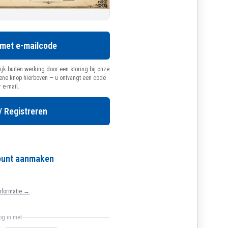
 met e-mailcode
ijk buiten werking door een storing bij onze
oene knop hierboven — u ontvangt een code
r e-mail.
/ Registreren
count aanmaken
nformatie →
log in met