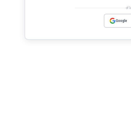
of 
Google