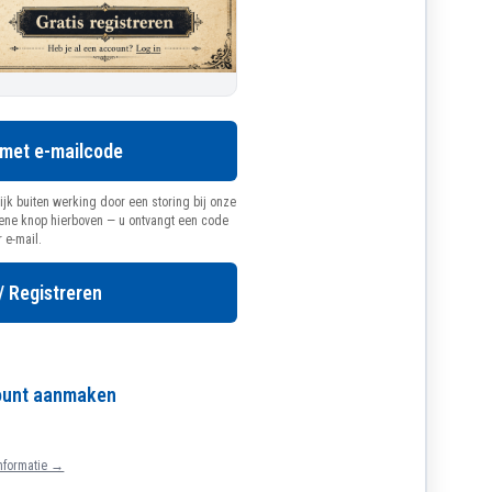
 met e-mailcode
ijk buiten werking door een storing bij onze
oene knop hierboven — u ontvangt een code
r e-mail.
/ Registreren
count aanmaken
nformatie →