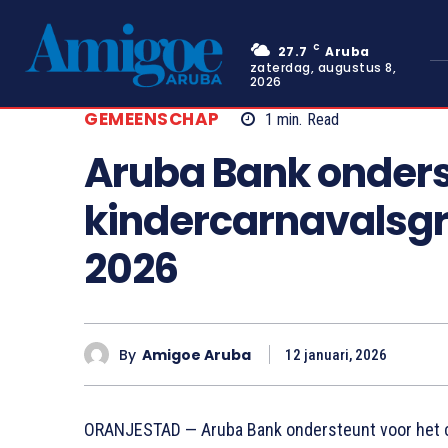
C
27.7
Aruba
zaterdag, augustus 8,
2026
GEMEENSCHAP
1
min.
Read
Aruba Bank onders
kindercarnavalsgr
2026
By
Amigoe Aruba
12 januari, 2026
ORANJESTAD — Aruba Bank ondersteunt voor het c