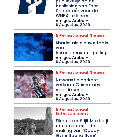
publiekelijk op de
beslissing van Enes
Kanter om voor de
WNBA te kiezen
Amigoe Aruba
-
8 Augustus, 2026
Internationaal Nieuws
Sharks als nieuwe tools
voor
hurricanenvoorspelling
Amigoe Aruba
-
8 Augustus, 2026
Internationaal Nieuws
Newcastle ontkent
verkoop Guimaraes
naar Arsenal
Amigoe Aruba
-
8 Augustus, 2026
Internationaal
Entertainment
Filmmaker Srijit Mukherji
documenteert de
making van ‘Goopy
Gyne Bagha Byne’