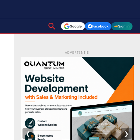
Google
Facebook
Sign in
ADVERTENTIE
❮
❯