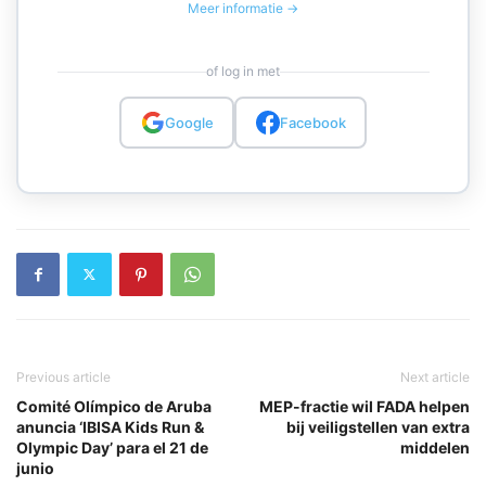
Meer informatie →
of log in met
Google
Facebook
Previous article
Next article
Comité Olímpico de Aruba
MEP-fractie wil FADA helpen
anuncia ‘IBISA Kids Run &
bij veiligstellen van extra
Olympic Day’ para el 21 de
middelen
junio