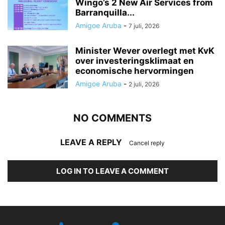
Wingo’s 2 New Air Services from
Barranquilla...
Amigoe Aruba
-
7 juli, 2026
Minister Wever overlegt met KvK
over investeringsklimaat en
economische hervormingen
Amigoe Aruba
-
2 juli, 2026
NO COMMENTS
LEAVE A REPLY
Cancel reply
LOG IN TO LEAVE A COMMENT