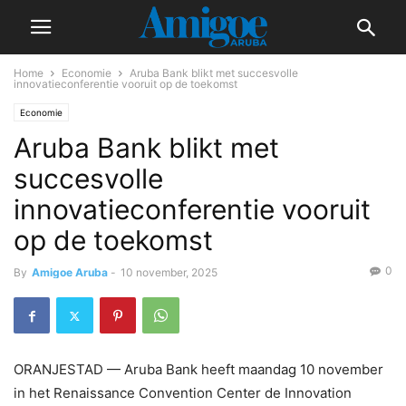
Home
Economie
Aruba Bank blikt met succesvolle
innovatieconferentie vooruit op de toekomst
Economie
Aruba Bank blikt met
succesvolle
innovatieconferentie vooruit
op de toekomst
0
By
Amigoe Aruba
-
10 november, 2025
ORANJESTAD — Aruba Bank heeft maandag 10 november
in het Renaissance Convention Center de Innovation