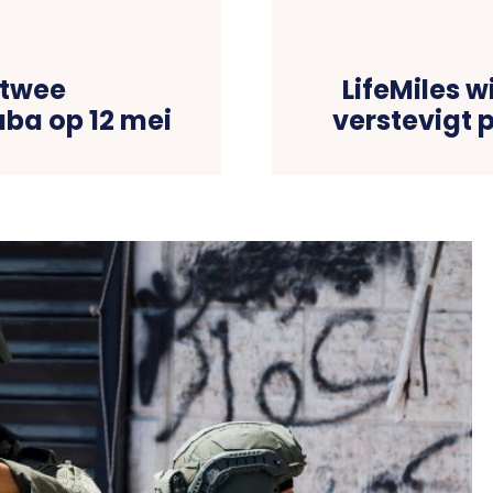
 twee
LifeMiles w
ba op 12 mei
verstevigt p