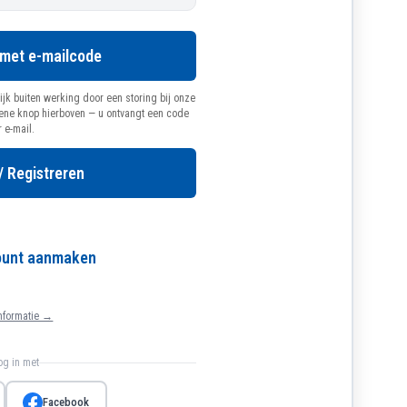
 met e-mailcode
ijk buiten werking door een storing bij onze
oene knop hierboven — u ontvangt een code
r e-mail.
/ Registreren
count aanmaken
nformatie →
log in met
Facebook