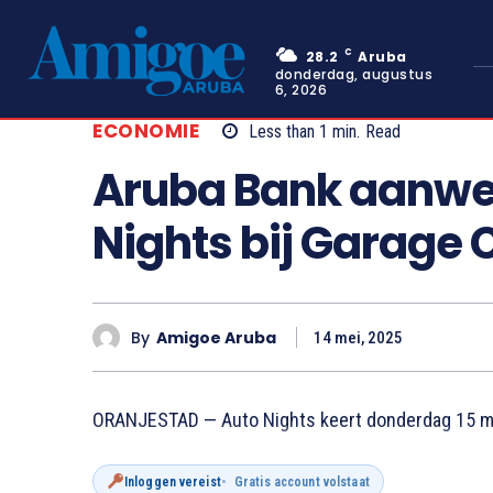
C
28.2
Aruba
donderdag, augustus
6, 2026
ECONOMIE
Less than 1
min.
Read
Aruba Bank aanwez
Nights bij Garage 
By
Amigoe Aruba
14 mei, 2025
ORANJESTAD — Auto Nights keert donderdag 15 me
Inloggen vereist
Gratis account volstaat