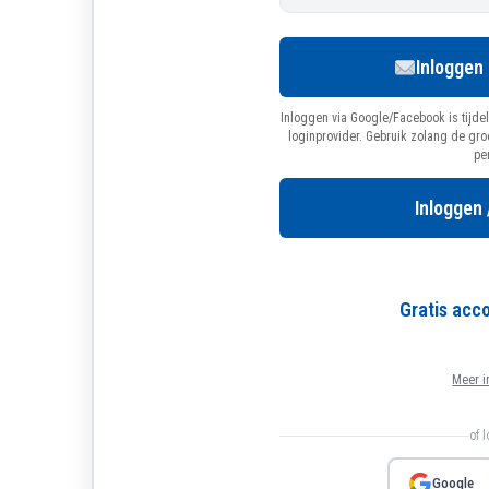
Inloggen
Inloggen via Google/Facebook is tijdel
loginprovider. Gebruik zolang de gr
pe
Inloggen 
Gratis ac
Meer i
of 
Google