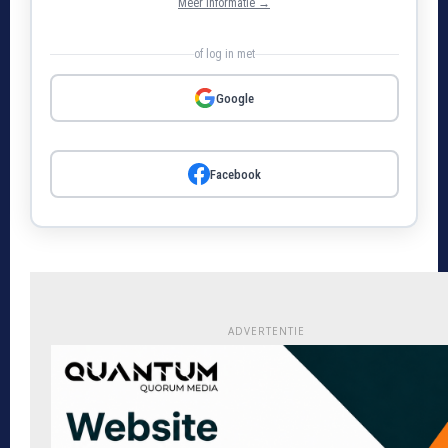
Meer informatie →
of log in met
Google
Facebook
ADVERTENTIE