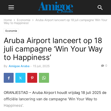
Home
Economie
Aruba Airport lanceert op 18 juli campagne ‘Win Your
Way to Happiness’
Economie
Aruba Airport lanceert op 18
juli campagne ‘Win Your Way
to Happiness’
0
By
Amigoe Aruba
-
15 juli, 2025
ORANJESTAD – Aruba Airport houdt vrijdag 18 juli 2025 de
officiële lancering van de campagne ‘Win Your Way to
Happiness’.