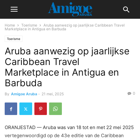
Home
Toerisme
Aruba aanwezig op jaarlijkse Caribbean Travel
Marketplace in Antigua en Barbuda
Toerisme
Aruba aanwezig op jaarlijkse
Caribbean Travel
Marketplace in Antigua en
Barbuda
0
By
Amigoe Aruba
-
21 mei, 2025
ORANJESTAD — Aruba was van 18 tot en met 22 mei 2025
vertegenwoordigd op de 43e editie van de Caribbean