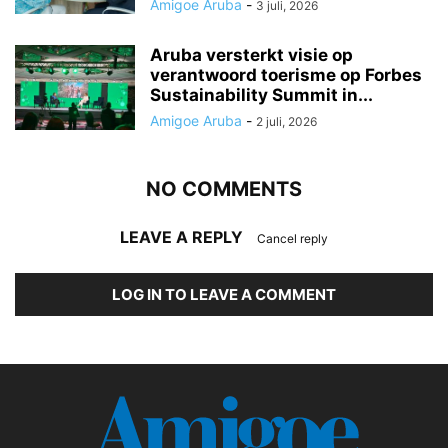
Amigoe Aruba
-
3 juli, 2026
Aruba versterkt visie op
verantwoord toerisme op Forbes
Sustainability Summit in...
Amigoe Aruba
-
2 juli, 2026
NO COMMENTS
LEAVE A REPLY
Cancel reply
LOG IN TO LEAVE A COMMENT