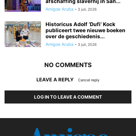
afschaffing slavernij in San...
Amigoe Aruba
-
3 juli, 2026
Historicus Adolf ‘Dufi’ Kock
publiceert twee nieuwe boeken
over de geschiedenis...
Amigoe Aruba
-
3 juli, 2026
NO COMMENTS
LEAVE A REPLY
Cancel reply
LOG IN TO LEAVE A COMMENT