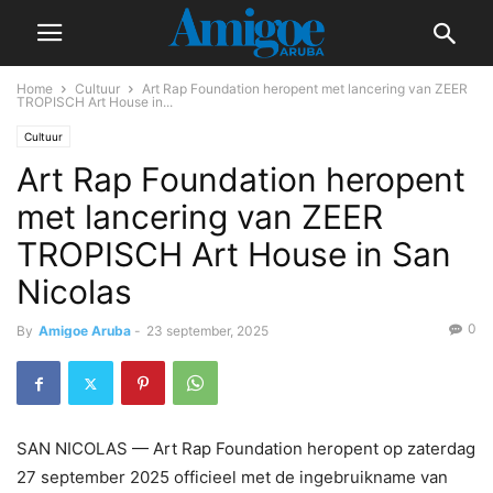
Home
Cultuur
Art Rap Foundation heropent met lancering van ZEER
TROPISCH Art House in...
Cultuur
Art Rap Foundation heropent
met lancering van ZEER
TROPISCH Art House in San
Nicolas
0
By
Amigoe Aruba
-
23 september, 2025
SAN NICOLAS — Art Rap Foundation heropent op zaterdag
27 september 2025 officieel met de ingebruikname van