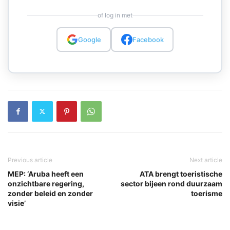
of log in met
Google
Facebook
Previous article
Next article
MEP: ‘Aruba heeft een
ATA brengt toeristische
onzichtbare regering,
sector bijeen rond duurzaam
zonder beleid en zonder
toerisme
visie’