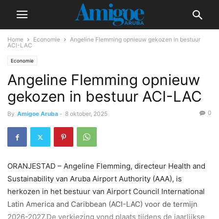
Home
Economie
Angeline Flemming opnieuw gekozen in bestuur
ACI-LAC
Economie
Angeline Flemming opnieuw
gekozen in bestuur ACI-LAC
0
By
Amigoe Aruba
-
8 oktober, 2025
ORANJESTAD – Angeline Flemming, directeur Health and
Sustainability van Aruba Airport Authority (AAA), is
herkozen in het bestuur van Airport Council International
Latin America and Caribbean (ACI-LAC) voor de termijn
2026-2027.De verkiezing vond plaats tijdens de jaarlijkse