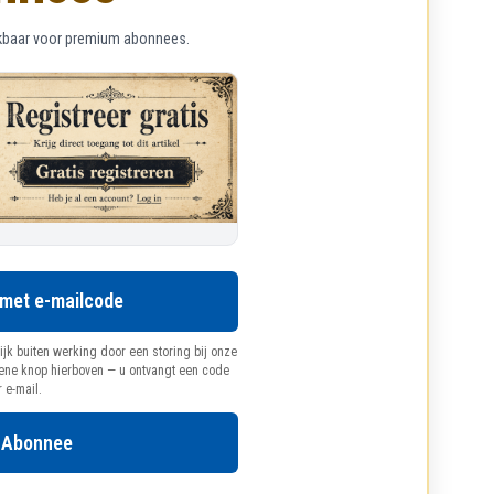
chikbaar voor premium abonnees.
 met e-mailcode
ijk buiten werking door een storing bij onze
oene knop hierboven — u ontvangt een code
r e-mail.
 Abonnee