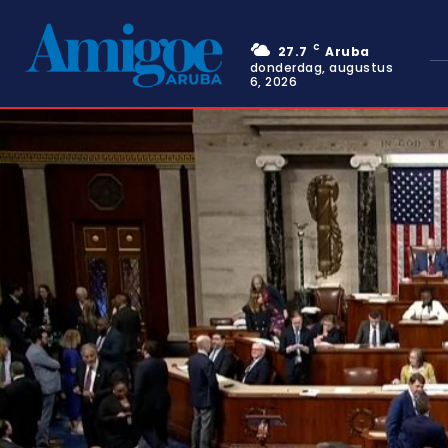
C
27.7
Aruba
donderdag, augustus
6, 2026