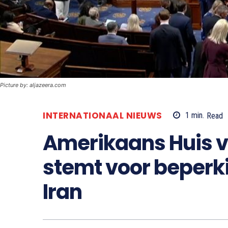
Picture by: aljazeera.com
INTERNATIONAAL NIEUWS
1
min.
Read
Amerikaans Huis 
stemt voor beperk
Iran