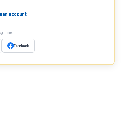
l een account
log in met
Facebook