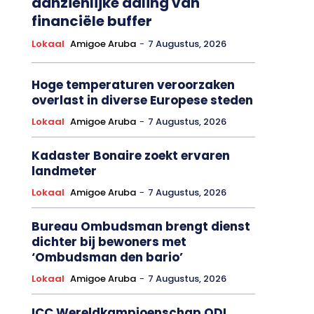
aanzienlijke daling van
financiële buffer
Lokaal
Amigoe Aruba
-
7 Augustus, 2026
Hoge temperaturen veroorzaken
overlast in diverse Europese steden
Lokaal
Amigoe Aruba
-
7 Augustus, 2026
Kadaster Bonaire zoekt ervaren
landmeter
Lokaal
Amigoe Aruba
-
7 Augustus, 2026
Bureau Ombudsman brengt dienst
dichter bij bewoners met
‘Ombudsman den bario’
Lokaal
Amigoe Aruba
-
7 Augustus, 2026
ICC Wereldkampioenschap ODI