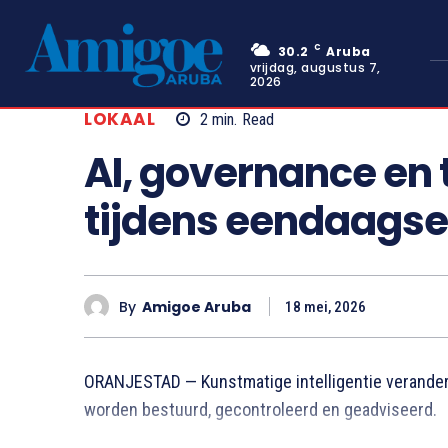
C
30.2
Aruba
vrijdag, augustus 7,
2026
LOKAAL
2
min.
Read
AI, governance en 
tijdens eendaagse
By
Amigoe Aruba
18 mei, 2026
ORANJESTAD — Kunstmatige intelligentie verander
worden bestuurd, gecontroleerd en geadviseerd.