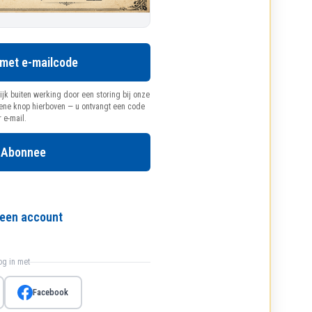
 met e-mailcode
ijk buiten werking door een storing bij onze
oene knop hierboven — u ontvangt een code
r e-mail.
 Abonnee
l een account
log in met
Facebook