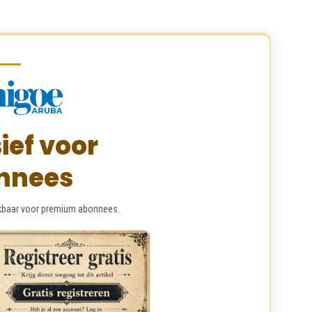
ief voor
nnees
chikbaar voor premium abonnees.