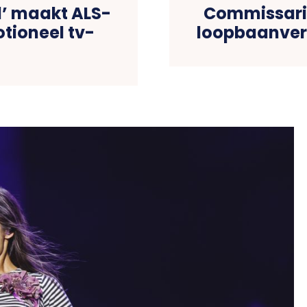
ul’ maakt ALS-
Commissaris
tioneel tv-
loopbaanverh