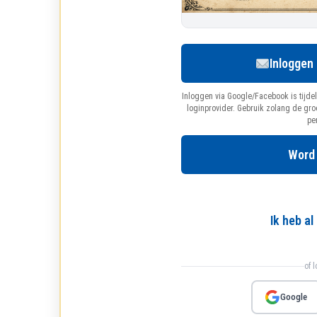
Inloggen
Inloggen via Google/Facebook is tijdel
loginprovider. Gebruik zolang de gr
pe
Word
Ik heb a
of 
Google