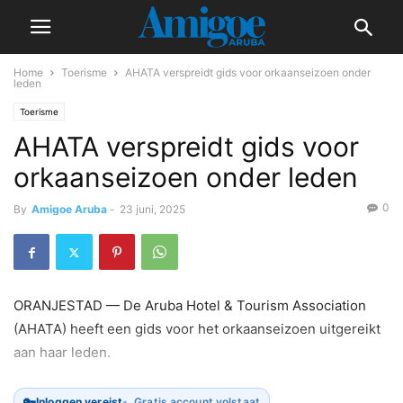
Home
Toerisme
AHATA verspreidt gids voor orkaanseizoen onder
leden
Toerisme
AHATA verspreidt gids voor
orkaanseizoen onder leden
0
By
Amigoe Aruba
-
23 juni, 2025
ORANJESTAD — De Aruba Hotel & Tourism Association
(AHATA) heeft een gids voor het orkaanseizoen uitgereikt
aan haar leden.
🔑
Inloggen vereist
Gratis account volstaat