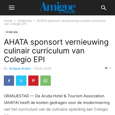
Home
Onderwijs
AHATA sponsort vernieuwing culinair curriculum
van Colegio EPI
Onderwijs
AHATA sponsort vernieuwing
culinair curriculum van
Colegio EPI
0
By
Amigoe Aruba
-
16 juli, 2025
ORANJESTAD — De Aruba Hotel & Tourism Association
(AHATA) heeft de kosten gedragen voor de modernisering
van het curriculum van de culinaire opleiding aan Colegio