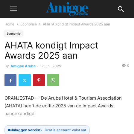
Home
Economie
AHATA kondigt Impact Awards 2025 aan
Economie
AHATA kondigt Impact
Awards 2025 aan
0
By
Amigoe Aruba
-
12 juni, 2025
ORANJESTAD — De Aruba Hotel & Tourism Association
(AHATA) heeft de editie 2025 van de Impact Awards
aangekondigd.
🔑
Inloggen vereist
Gratis account volstaat