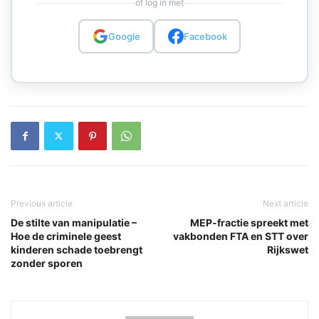
of log in met
Google
Facebook
Previous article
Next article
De stilte van manipulatie –
MEP-fractie spreekt met
Hoe de criminele geest
vakbonden FTA en STT over
kinderen schade toebrengt
Rijkswet
zonder sporen