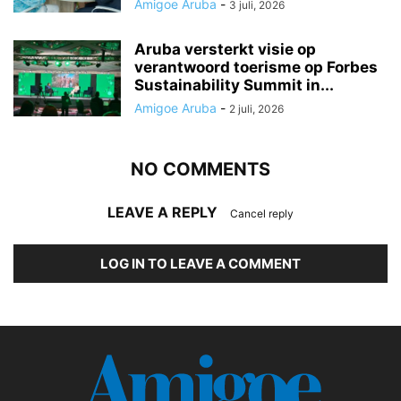
Amigoe Aruba
-
3 juli, 2026
Aruba versterkt visie op
verantwoord toerisme op Forbes
Sustainability Summit in...
Amigoe Aruba
-
2 juli, 2026
NO COMMENTS
LEAVE A REPLY
Cancel reply
LOG IN TO LEAVE A COMMENT