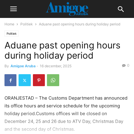
Home
Politiek
Aduane past opening hours during holiday period
Politiek
Aduane past opening hours
during holiday period
0
By
Amigoe Aruba
-
16 december, 2025
ORANJESTAD – The Customs Department has announced
its office hours and service schedule for the upcoming
holiday period.Customs offices will be closed on
December 24, 25 and 26 due to ATV Day, Christmas Day
and the second day of Christmas.