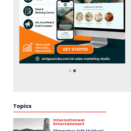
❮
❯
Topics