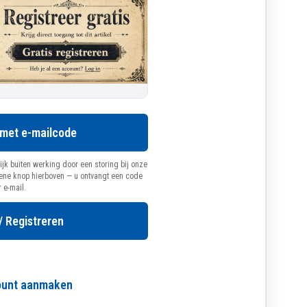
 met e-mailcode
ijk buiten werking door een storing bij onze
oene knop hierboven — u ontvangt een code
r e-mail.
/ Registreren
count aanmaken