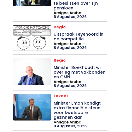
Argentijnse
voetbalbond geeft
Messi de vrijheid om zelf
te beslissen over zijn
pensioen
Amigoe Aruba
-
8 Augustus, 2026
Regio
Uitspraak Feyenoord in
de competitie
Amigoe Aruba
-
8 Augustus, 2026
Regio
Minister Boekhoudt wil
overleg met vakbonden
en GMN
Amigoe Aruba
-
8 Augustus, 2026
Lokaal
Minister Eman kondigt
extra financiële steun
voor kwetsbare