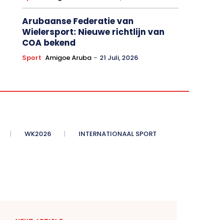
TEAMARU reist naar Santo Domingo
2026
Sport
Amigoe Aruba
-
22 Juli, 2026
Arubaanse Federatie van
Wielersport: Nieuwe richtlijn van
COA bekend
Sport
Amigoe Aruba
-
21 Juli, 2026
WK2026
INTERNATIONAAL SPORT