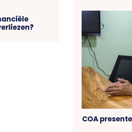
nanciële
verliezen?