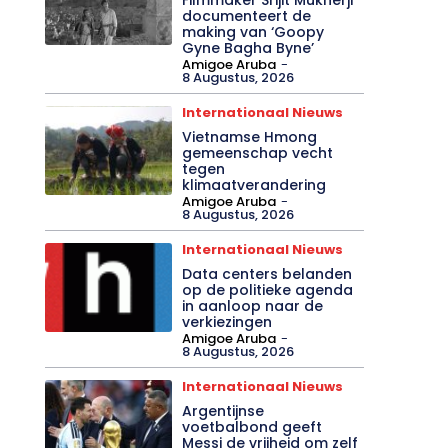
Internationaal
Entertainment
Filmmaker Srijit Mukherji
documenteert de
making van ‘Goopy
Gyne Bagha Byne’
Amigoe Aruba
-
8 Augustus, 2026
Internationaal Nieuws
Vietnamse Hmong
gemeenschap vecht
tegen
klimaatverandering
Amigoe Aruba
-
8 Augustus, 2026
Internationaal Nieuws
Data centers belanden
op de politieke agenda
in aanloop naar de
verkiezingen
Amigoe Aruba
-
8 Augustus, 2026
Internationaal Nieuws