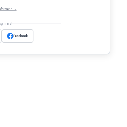
nformatie →
log in met
Facebook