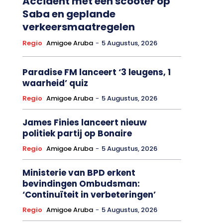
Accident met een scooter op
Saba en geplande
verkeersmaatregelen
Regio
Amigoe Aruba
-
5 Augustus, 2026
Paradise FM lanceert ‘3 leugens, 1
waarheid’ quiz
Regio
Amigoe Aruba
-
5 Augustus, 2026
James Finies lanceert nieuw
politiek partij op Bonaire
Regio
Amigoe Aruba
-
5 Augustus, 2026
Ministerie van BPD erkent
bevindingen Ombudsman:
‘Continuïteit in verbeteringen’
Regio
Amigoe Aruba
-
5 Augustus, 2026