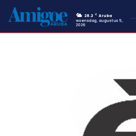
C
28.2
Aruba
woensdag, augustus 5,
2026