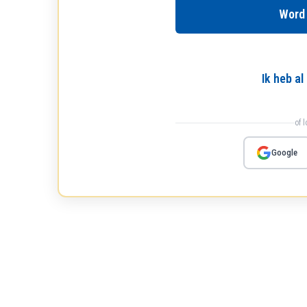
Word
Ik heb a
of 
Google