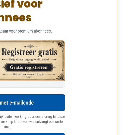
ief voor
nnees
chikbaar voor premium abonnees.
 met e-mailcode
ijk buiten werking door een storing bij onze
oene knop hierboven — u ontvangt een code
r e-mail.