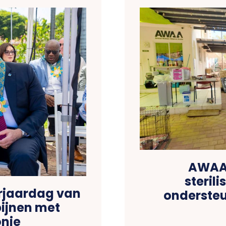
AWAA 
steril
erjaardag van
ondersteu
pijnen met
onie