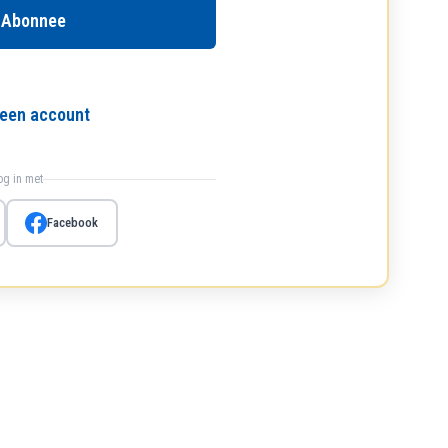
 Abonnee
l een account
log in met
Facebook