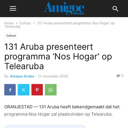
Home
Cultuur
131 Aruba presenteert programma ‘Nos Hogar’ op
Telearuba
Cultuur
131 Aruba presenteert
programma ‘Nos Hogar’ op
Telearuba
0
By
Amigoe Aruba
-
11 november, 2025
ORANJESTAD — 131 Aruba heeft bekendgemaakt dat het
programma Nos Hogar zal plaatsvinden op Telearuba.