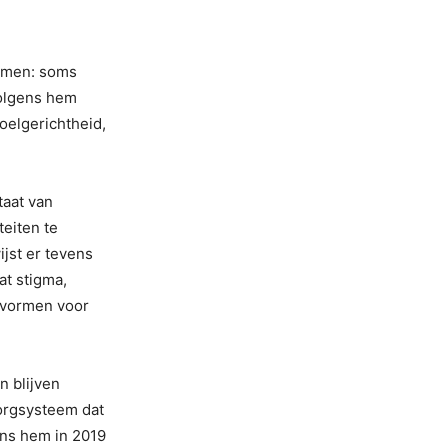
komen: soms
Volgens hem
oelgerichtheid,
taat van
teiten te
jst er tevens
at stigma,
 vormen voor
en blijven
zorgsysteem dat
ens hem in 2019