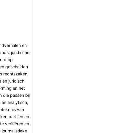
ondverhalen en
nds, juridische
eerd op
gen gescheiden
s rechtszaken,
 en juridisch
erming en het
n die passen bij
 en analytisch,
etekenis van
ken partijen en
te verifiëren en
journalistieke