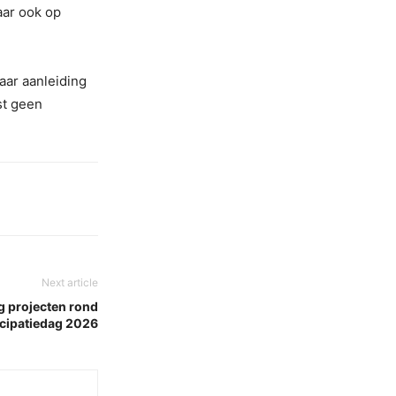
aar ook op
aar aanleiding
st geen
Next article
g projecten rond
cipatiedag 2026