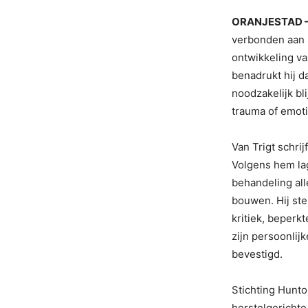
ORANJESTAD 
verbonden aan S
ontwikkeling va
benadrukt hij d
noodzakelijk bl
trauma of emot
Van Trigt schri
Volgens hem la
behandeling al
bouwen. Hij ste
kritiek, beperk
zijn persoonlijk
bevestigd.
Stichting Hunto
herstelgerichte