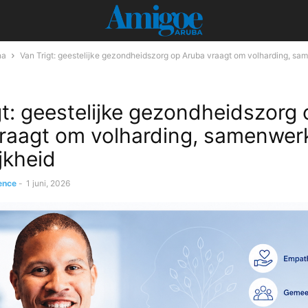
na
Van Trigt: geestelijke gezondheidszorg op Aruba vraagt om volharding, s
gt: geestelijke gezondheidszorg 
raagt om volharding, samenwer
jkheid
ence
-
1 juni, 2026