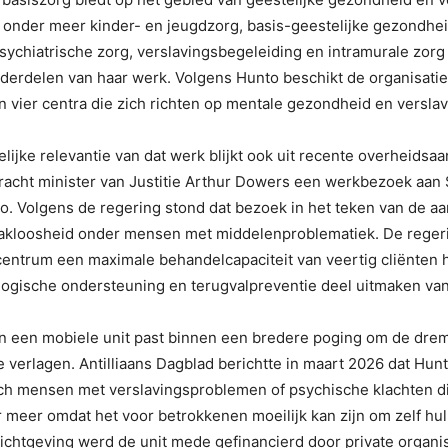
t onder meer kinder- en jeugdzorg, basis-geestelijke gezondhe
ychiatrische zorg, verslavingsbegeleiding en intramurale zorg
derdelen van haar werk. Volgens Hunto beschikt de organisatie
n vier centra die zich richten op mentale gezondheid en verslav
ijke relevantie van dat werk blijkt ook uit recente overheidsaa
racht minister van Justitie Arthur Dowers een werkbezoek aan 
o. Volgens de regering stond dat bezoek in het teken van de a
dakloosheid onder mensen met middelenproblematiek. De rege
 centrum een maximale behandelcapaciteit van veertig cliënten 
ogische ondersteuning en terugvalpreventie deel uitmaken van 
an een mobiele unit past binnen een bredere poging om de dre
e verlagen. Antilliaans Dagblad berichtte in maart 2026 dat Hu
ch mensen met verslavingsproblemen of psychische klachten di
 meer omdat het voor betrokkenen moeilijk kan zijn om zelf hul
ichtgeving werd de unit mede gefinancierd door private organis