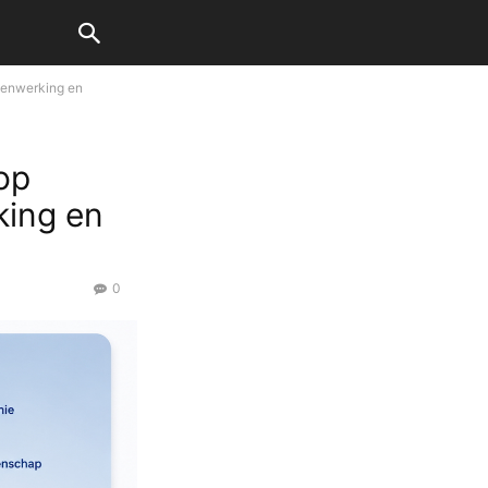
amenwerking en
op
king en
0