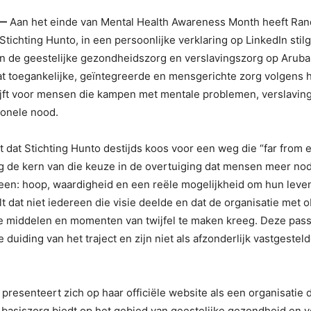
—
Aan het einde van Mental Health Awareness Month heeft Randa
tichting Hunto, in een persoonlijke verklaring op LinkedIn stilg
n de geestelijke gezondheidszorg en verslavingszorg op Aruba. 
at toegankelijke, geïntegreerde en mensgerichte zorg volgens
ijft voor mensen die kampen met mentale problemen, verslaving
ionele nood.
jft dat Stichting Hunto destijds koos voor een weg die “far from 
g de kern van die keuze in de overtuiging dat mensen meer no
leen: hoop, waardigheid en een reële mogelijkheid om hun leve
lt dat niet iedereen die visie deelde en dat de organisatie met o
te middelen en momenten van twijfel te maken kreeg. Deze pas
e duiding van het traject en zijn niet als afzonderlijk vastgesteld
 presenteert zich op haar officiële website als een organisatie 
 basiszorg biedt op het gebied van geestelijke gezondheid en v