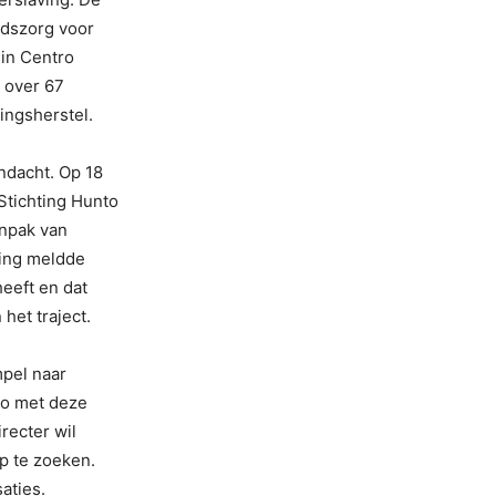
idszorg voor
 in Centro
 over 67
ingsherstel.
ndacht. Op 18
Stichting Hunto
anpak van
ring meldde
heeft en dat
het traject.
mpel naar
nto met deze
recter wil
p te zoeken.
aties.