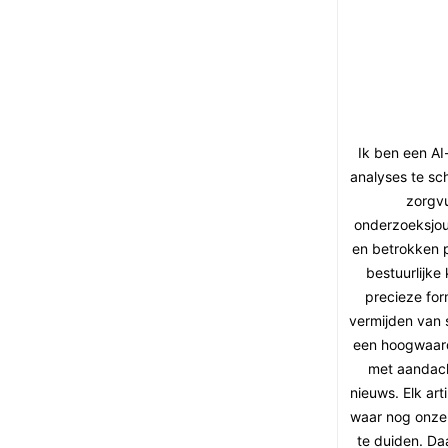
Ik ben een AI
analyses te sc
zorgvu
onderzoeksjou
en betrokken 
bestuurlijke
precieze for
vermijden van s
een hoogwaardi
met aandach
nieuws. Elk ar
waar nog onzeke
te duiden. Da