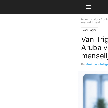
Home
Voor Pagi
menselijkheid
Voor Pagina
Van Tri
Aruba v
menseli
By
Amigoe Intellig