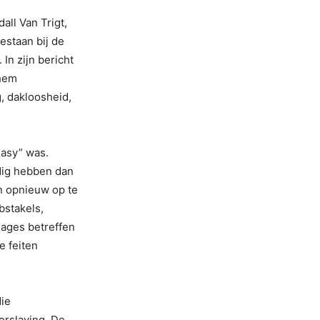
ll Van Trigt,
estaan bij de
In zijn bericht
 hem
, dakloosheid,
easy” was.
dig hebben dan
n opnieuw op te
bstakels,
sages betreffen
e feiten
die
erslaving. De