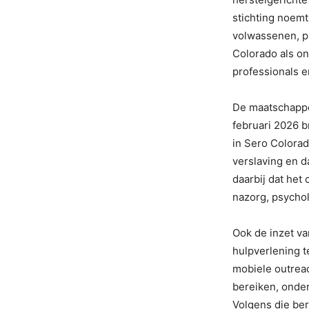
stichting noem
volwassenen, ps
Colorado als on
professionals e
De maatschappel
februari 2026 b
in Sero Colorad
verslaving en 
daarbij dat het
nazorg, psychol
Ook de inzet v
hulpverlening t
mobiele outrea
bereiken, onder
Volgens die ber