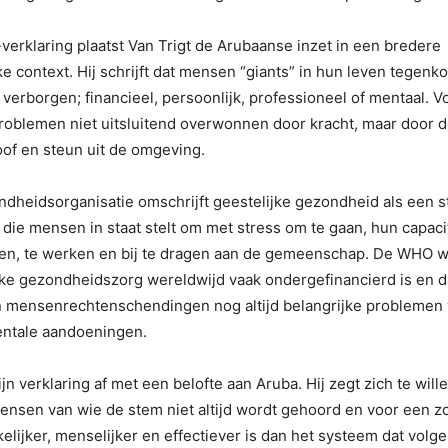
n-verklaring plaatst Van Trigt de Arubaanse inzet in een bredere
e context. Hij schrijft dat mensen “giants” in hun leven tegen
 verborgen; financieel, persoonlijk, professioneel of mentaal. 
oblemen niet uitsluitend overwonnen door kracht, maar door d
oof en steun uit de omgeving.
heidsorganisatie omschrijft geestelijke gezondheid als een s
 die mensen in staat stelt om met stress om te gaan, hun capaci
ren, te werken en bij te dragen aan de gemeenschap. De WHO wi
jke gezondheidszorg wereldwijd vaak ondergefinancierd is en d
en mensenrechtenschendingen nog altijd belangrijke problemen
ntale aandoeningen.
zijn verklaring af met een belofte aan Aruba. Hij zegt zich te will
ensen van wie de stem niet altijd wordt gehoord en voor een 
kelijker, menselijker en effectiever is dan het systeem dat volg