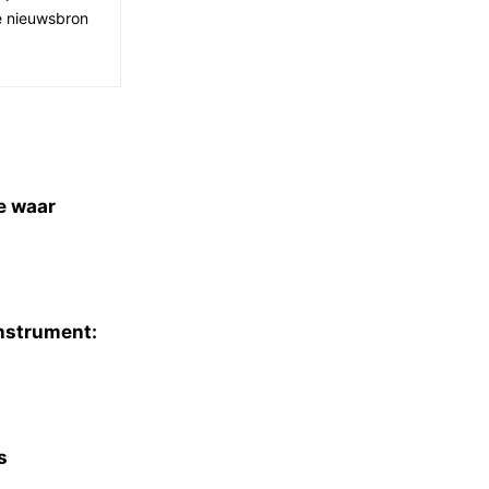
ge nieuwsbron
e waar
instrument:
s