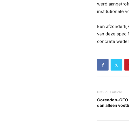
werd aangetroff
institutionele 
Een afzonderlij
van deze specif
concrete weder
Previous article
Corendon-CEO U
dan alleen voetb