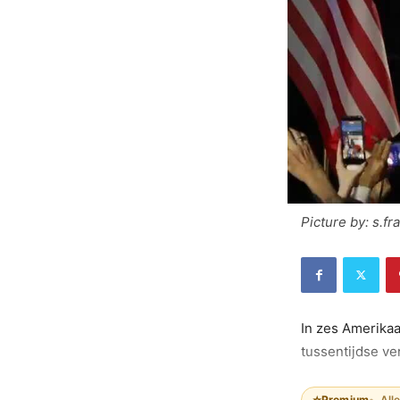
Picture by: s.f
In zes Amerikaa
tussentijdse v
⭐
Premium
All