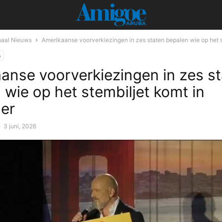
onaal Nieuws
Amerikaanse voorverkiezingen in zes staten bepalen wie op het st
s
anse voorverkiezingen in zes s
 wie op het stembiljet komt in
er
-
3 juni, 2026