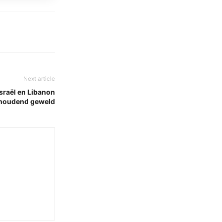
Next article
sraël en Libanon
houdend geweld