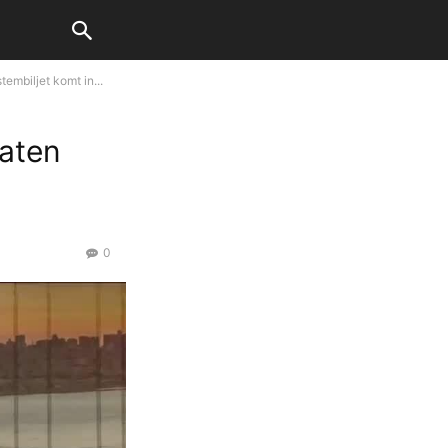
embiljet komt in...
taten
0