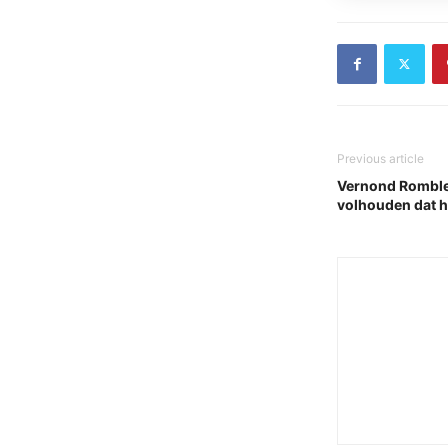
Previous article
Vernond Rombley 
volhouden dat hi