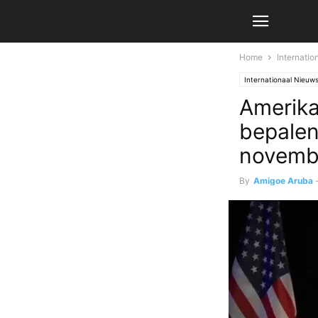
Home
Internati
Internationaal Nieuw
Amerika
bepalen
novemb
By
Amigoe Aruba