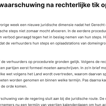
aarschuwing na rechterlijke tik o
vorige week een nieuwe juridische dimensie nadat het Gerecht
ische steps niet zomaar mocht afvoeren. In de eerdere proced
n verbod gevraagd tegen het in beslag nemen van hun steps. H
dat de verhuurders hun steps en oplaadstations van domeingr
 de verhuurders op procedurele gronden gelijk. Volgens de rec
en partijen eerst formeel moeten aanschrijven. In zo’n brief 
ke wet volgens het Land wordt overtreden, waarom daarvan sp
eten worden genomen en binnen welke termijn. Pas daarna k
 de orde komen.
chuwing van de regering sluit aan bij die juridische route. De 
rnemers nu een termijn van veertien kalenderdagen om hun acti