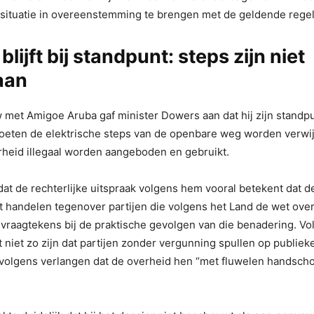
 situatie in overeenstemming te brengen met de geldende rege
blijft bij standpunt: steps zijn niet
aan
w met Amigoe Aruba gaf minister Dowers aan dat hij zijn standpun
eten de elektrische steps van de openbare weg worden verwij
rheid illegaal worden aangeboden en gebruikt.
at de rechterlijke uitspraak volgens hem vooral betekent dat d
 handelen tegenover partijen die volgens het Land de wet over
j vraagtekens bij de praktische gevolgen van die benadering. V
t niet zo zijn dat partijen zonder vergunning spullen op publiek
rvolgens verlangen dat de overheid hen “met fluwelen handsch