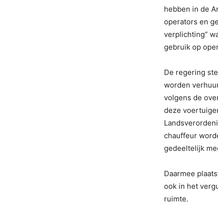
hebben in de Ar
operators en ge
verplichting” 
gebruik op ope
De regering ste
worden verhuur
volgens de over
deze voertuigen
Landsverordeni
chauffeur word
gedeeltelijk m
Daarmee plaatst
ook in het verg
ruimte.