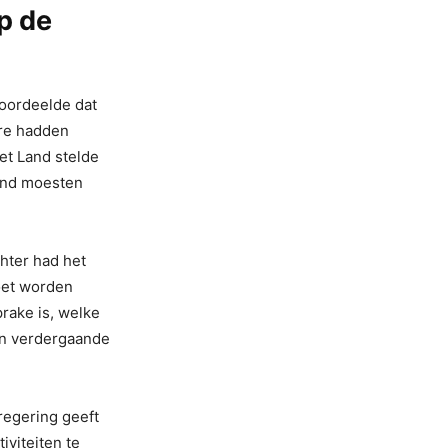
p de
 oordeelde dat
ure hadden
et Land stelde
ond moesten
hter had het
moet worden
rake is, welke
an verdergaande
regering geeft
viteiten te