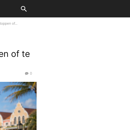
oppen of...
s
en of te
0