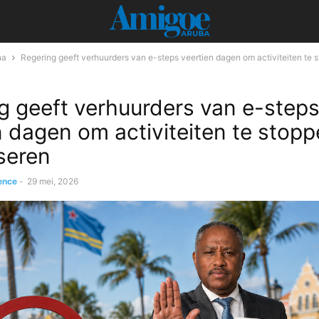
na
Regering geeft verhuurders van e-steps veertien dagen om activiteiten te st
g geeft verhuurders van e-step
n dagen om activiteiten te stopp
iseren
ence
-
29 mei, 2026