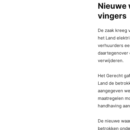
Nieuwe w
vingers
De zaak kreeg 
het Land elektr
verhuurders ee
daartegenover 
verwijderen.
Het Gerecht gaf
Land de betrokk
aangegeven wel
maatregelen mo
handhaving aan
De nieuwe waars
betrokken onde