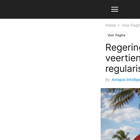
Home
Voor Pagi
Voor Pagina
Regerin
veertie
regular
By
Amigoe Intellig