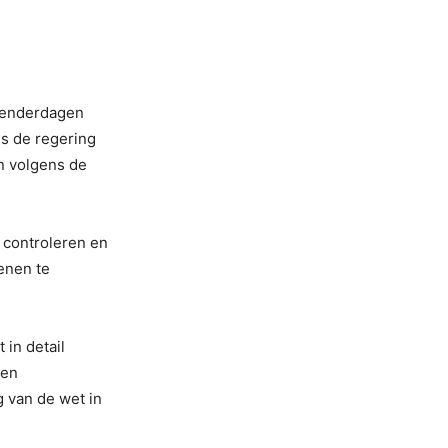
alenderdagen
ns de regering
en volgens de
 controleren en
enen te
 in detail
ven
g van de wet in