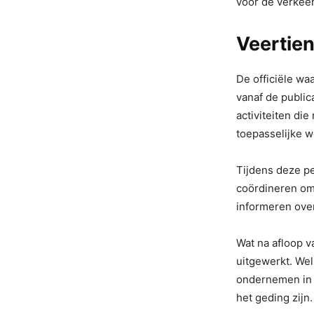
voor de verkeer
Veertien
De officiële w
vanaf de public
activiteiten di
toepasselijke we
Tijdens deze pe
coördineren om
informeren over
Wat na afloop va
uitgewerkt. Wel
ondernemen in s
het geding zijn.