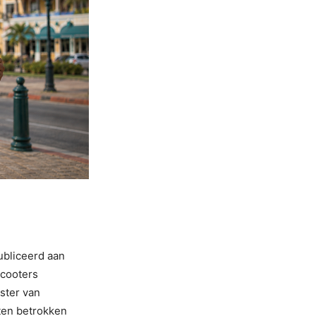
ubliceerd aan
scooters
ster van
eten betrokken