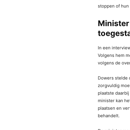
stoppen of hun
Minister 
toegest
In een intervie
Volgens hem mo
volgens de ove
Dowers stelde d
zorgvuldig moet
plaatste daarbi
minister kan he
plaatsen en ve
behandelt.