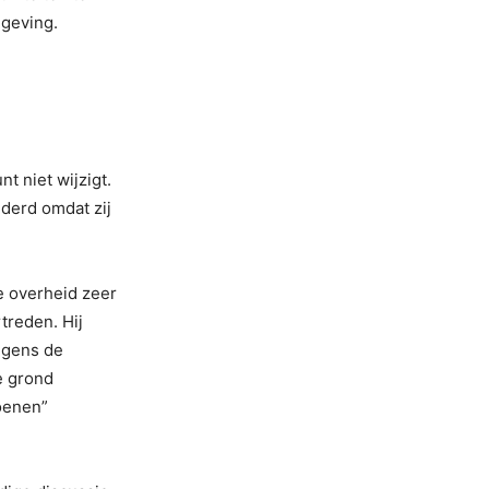
lgeving.
t niet wijzigt.
derd omdat zij
e overheid zeer
treden. Hij
olgens de
e grond
oenen”