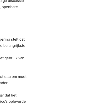
dige discussie
t, openbare
ering stelt dat
e belangrijkste
et gebruik van
uist daarom moet
inden.
gaf dat het
sico’s opleverde