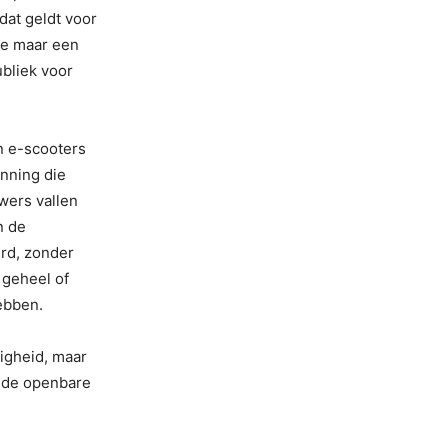
dat geldt voor
ie maar een
bliek voor
n e-scooters
nning die
owers vallen
n de
rd, zonder
 geheel of
ebben.
ligheid, maar
n de openbare