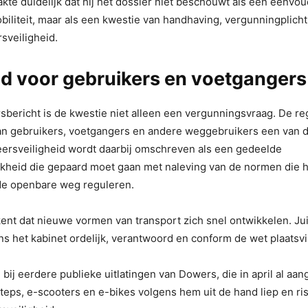
kte duidelijk dat hij het dossier niet beschouwt als een eenvou
iliteit, maar als een kwestie van handhaving, vergunningplich
sveiligheid.
id voor gebruikers en voetgangers
sbericht is de kwestie niet alleen een vergunningsvraag. De reg
n gebruikers, voetgangers en andere weggebruikers een van d
eersveiligheid wordt daarbij omschreven als een gedeelde
jkheid die gepaard moet gaan met naleving van de normen die h
de openbare weg reguleren.
ent dat nieuwe vormen van transport zich snel ontwikkelen. J
ns het kabinet ordelijk, verantwoord en conform de wet plaatsv
an bij eerdere publieke uitlatingen van Dowers, die in april al aan
teps, e-scooters en e-bikes volgens hem uit de hand liep en ri