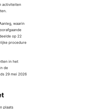
activiteiten
ten.
Aanleg, waarin
voorafgaande
rdeelde op 22
lijke procedure
tten in het
in de
inds 29 mei 2026
et
n plaats