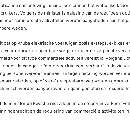
ubaanse samenleving, maar alleen binnen het wettelijke kader 
bruikers. Volgens de minister is naleving van de wet “geen opt
wanneer commerciële activiteiten worden aangeboden aan het pu
nbare wegen.
lt dat op Aruba elektrische voertuigen zoals e-steps, e-bikes e
d voor gebruik op openbare wegen zonder de verplichte vergu
heid voor dit type commerciële activiteit vereist is. Volgens D
 onder de categorie “motorvoertuig voor verhuur” in de zin va
ng personenvervoer wanneer zij tegen betaling worden verhuu
en aangeboden, op of vanaf de openbare weg worden gebruikt,
echanisch worden aangedreven en geen gesloten carrosserie h
 de minister de kwestie niet alleen in de sfeer van verkeersvei
unningenrecht en de regulering van commerciële activiteiten i