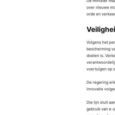
De minister maa
over nieuwe mob
orde en verkeer
Veilighe
Volgens het per
bescherming va
doelen is. Verk
verantwoordeli
voertuigen op 
De regering erk
innovatie volge
Die lijn sluit a
gebruik van e-s