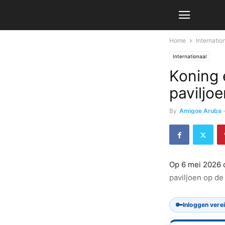
Home
Internatio
Internationaal
Koning
paviljo
By
Amigoe Aruba
Op 6 mei 2026 
paviljoen op de
🔑
Inloggen vere