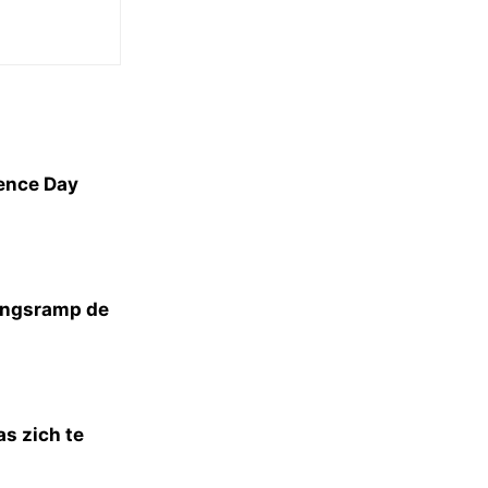
dence Day
vingsramp de
s zich te