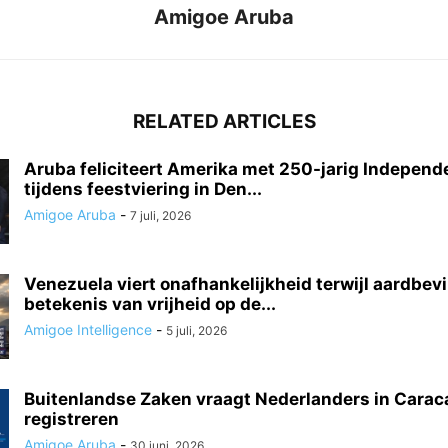
Amigoe Aruba
RELATED ARTICLES
Aruba feliciteert Amerika met 250-jarig Indepen
tijdens feestviering in Den...
Amigoe Aruba
-
7 juli, 2026
Venezuela viert onafhankelijkheid terwijl aardbe
betekenis van vrijheid op de...
Amigoe Intelligence
-
5 juli, 2026
Buitenlandse Zaken vraagt Nederlanders in Caraca
registreren
Amigoe Aruba
-
30 juni, 2026