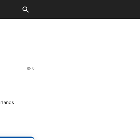
0
rlands