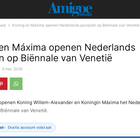
naal
Koning en Máxima openen Nederlands paviljoen op Biënnale van Venetië
 en Máxima openen Nederlands
en op Biënnale van Venetië
-
6 mei, 2026
openen Koning Willem-Alexander en Koningin Máxima het Nede
 Biënnale van Venetië.
ist
Gratis account volstaat