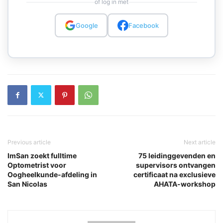
of log in met
Google
Facebook
Previous article
Next article
ImSan zoekt fulltime
75 leidinggevenden en
Optometrist voor
supervisors ontvangen
Oogheelkunde-afdeling in
certificaat na exclusieve
San Nicolas
AHATA-workshop