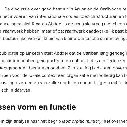
 De discussie over goed bestuur in Aruba en de Caribische r
 het invoeren van internationale codes, toezichtstructuren en 
nce-specialist Ricardo Abdoel is de centrale vraag niet alleen 
-raamwerk hebben, maar of dat raamwerk daadwerkelijk past bi
 bestuurlijke werkelijkheid van kleine Caribische samenleving
publicatie op LinkedIn stelt Abdoel dat de Cariben lang genoeg 
ndaarden hebben geïmporteerd en dat het tijd is om serieuzer
ntextgebonden bestuursmodellen. Zijn stelling is dat een gove
worpen voor de lokale context een organisatie niet volledig kan
passing overnemen van zulke modellen noemt hij geen echte du
 schijn daarvan.
ssen vorm en functie
 in zijn analyse naar het begrip
isomorphic mimicry
: het overn