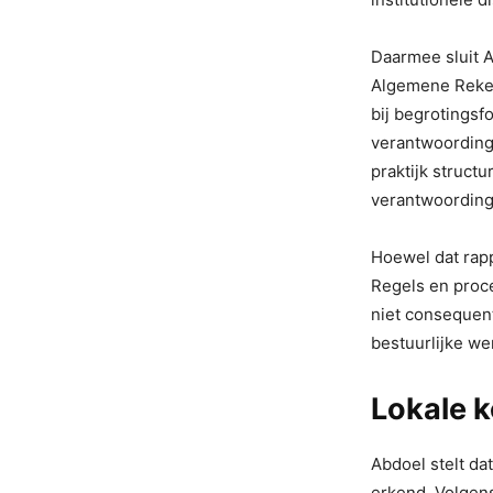
Daarmee sluit A
Algemene Rekenk
bij begrotingsf
verantwoording.
praktijk structu
verantwoording
Hoewel dat rapp
Regels en proc
niet consequent
bestuurlijke we
Lokale 
Abdoel stelt da
erkend. Volgens 