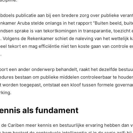
bdoels publicatie aan bij een bredere zorg over publieke vera
amer Aruba stelde onlangs in het rapport “Buiten beeld, buite
ondsen sprake is van tekortkomingen in transparantie, toezicht 
 Volgens de Rekenkamer schiet de naleving van het wettelijk k
reel tekort en mag efficiëntie niet ten koste gaan van controle e
.
ort een ander onderwerp behandelt, raakt het dezelfde bestuur
edures bestaan om publieke middelen controleerbaar te houden
 worden toegepast, ontstaat een kloof tussen formele governan
rking.
kennis als fundament
t de Cariben meer kennis en bestuurlijke ervaring hebben dan 
hem bestaat de contextuele intelligentie al in de regio zelf: bi