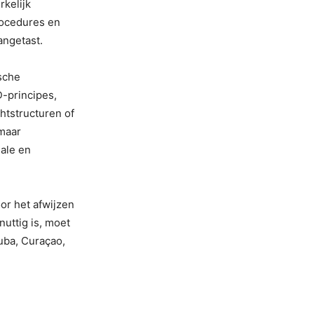
kelijk
rocedures en
angetast.
sche
-principes,
tstructuren of
 maar
iale en
oor het afwijzen
uttig is, moet
uba, Curaçao,