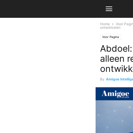
Home
Voor Pagi
ontwikkelen
Voor Pagina
Abdoel:
alleen 
ontwikk
By
Amigoe Intellig