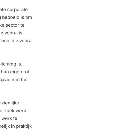
iële corporate
 bedoeld is om
ke sector te
e vooral is
ance, die vooral
ichting is.
 hun eigen rol
gave: niet het
zienlijke
nderzoek werd
 werk te
ijk in praktijk