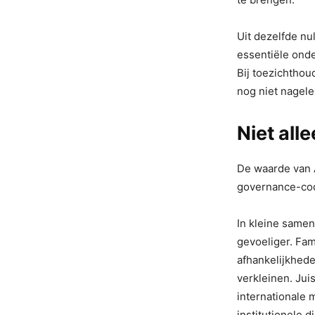
Uit dezelfde nu
essentiële onde
Bij toezichtho
nog niet nagele
Niet all
De waarde van A
governance-code
In kleine samen
gevoeliger. Fam
afhankelijkhede
verkleinen. Ju
internationale 
institutionele di