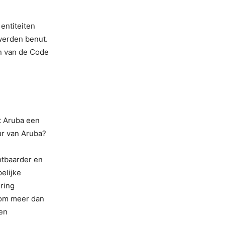
entiteiten
werden benut.
n van de Code
ft Aruba een
ur van Aruba?
htbaarder en
pelijke
ring
 om meer dan
 en