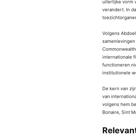
uiterlijke vorm
verandert. In d
toezichtorganen
Volgens Abdoel 
samenlevingen 
Commonwealth-c
internationale 
functioneren ni
institutionele w
De kern van zijn
van internation
volgens hem beh
Bonaire, Sint 
Relevan