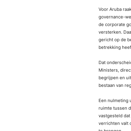
Voor Aruba raak
governance-web
de corporate g
versterken. Daa
gericht op de b
betrekking heeft
Dat onderscheid
Ministers, dire
begrijpen en uit
bestaan van re
Een nulmeting u
ruimte tussen d
vastgesteld da
verrichten valt
te brengen.