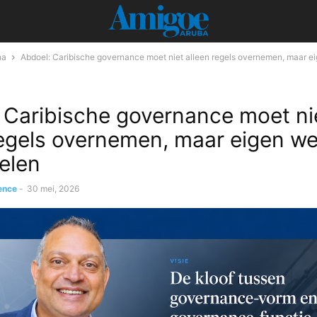
na
Abdoel: Caribische governance moet niet alleen regels overnemen, maar e
 Caribische governance moet ni
regels overnemen, maar eigen we
elen
ence
-
30 mei, 2026