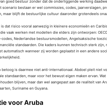
 van goed bestuur zonder dat de onderliggende werking daadwer
at scenario bestaan er wel commissies, codes, jaarverslagen, p
, maar blijft de bestuurlijke cultuur daaronder grotendeels ona
is dat risico vooral aanwezig in kleinere economieën en Caribi
die vaak werken met modellen die elders zijn ontworpen: OECD
odes, Nederlandse bestuursmodellen, Angelsaksische toezich
financiële standaarden. Die kaders kunnen technisch sterk zijn,
et automatisch wanneer zij worden geplaatst in een andere soc
erkelijkheid.
 betoog is daarmee niet anti-internationaal. Abdoel pleit niet v
ale standaarden, maar voor het bewust eigen maken ervan. Wat n
ouden blijven, maar dan wel aangepast aan de realiteit van Ar
Maarten, Suriname en Guyana.
tie voor Aruba