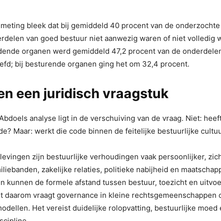
lmeting bleek dat bij gemiddeld 40 procent van de onderzochte 
rdelen van goed bestuur niet aanwezig waren of niet volledig 
udende organen werd gemiddeld 47,2 procent van de onderdele
efd; bij besturende organen ging het om 32,4 procent.
een een juridisch vraagstuk
bdoels analyse ligt in de verschuiving van de vraag. Niet: hee
? Maar: werkt die code binnen de feitelijke bestuurlijke cultu
levingen zijn bestuurlijke verhoudingen vaak persoonlijker, zic
iliebanden, zakelijke relaties, politieke nabijheid en maatschap
n kunnen de formele afstand tussen bestuur, toezicht en uitvoe
ist daarom vraagt governance in kleine rechtsgemeenschappen
modellen. Het vereist duidelijke rolopvatting, bestuurlijke moed
scipline.