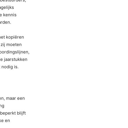
gelijks
e kennis
arden.
het kopiëren
 zij moeten
oordingslijnen,
e jaarstukken
 nodig is.
en, maar een
ing
eperkt blijft
ke en