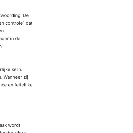
ntwoording. De
n controle” dat
en
ader in de
n
lijke kern.
. Wanneer zij
ce en feitelijke
vaak wordt
j bestuurders,