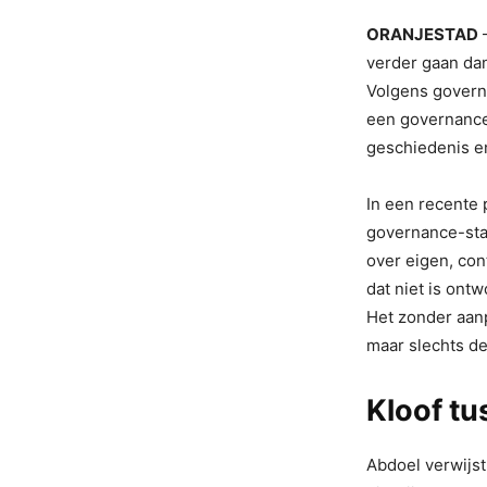
ORANJESTAD
—
verder gaan dan
Volgens governa
een governance
geschiedenis en
In een recente 
governance-sta
over eigen, co
dat niet is ont
Het zonder aan
maar slechts de
Kloof tu
Abdoel verwijst