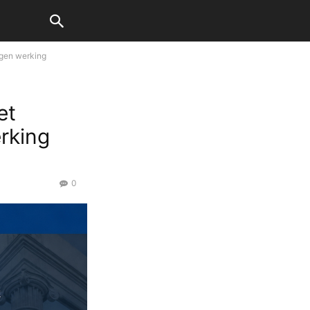
igen werking
et
rking
0