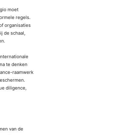
egio moet
formele regels.
of organisaties
j de schaal,
en.
internationale
 na te denken
rnance-raamwerk
 beschermen.
e diligence,
emen van de